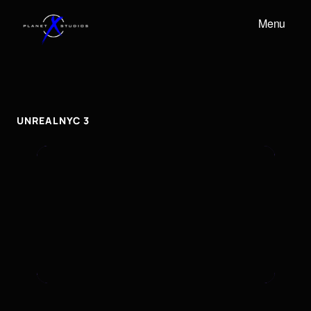
Menu
UNREALNYC
3
unrealnyc
3
UNREALNYC 3
To embed a Youtube video, add the URL to the
properties panel.