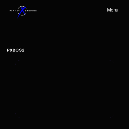
Menu
PXBOS2
pxbos2
PXBOS2
To embed a Youtube video, add the URL to the
properties panel.